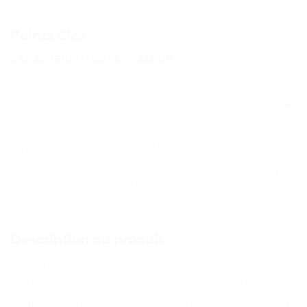
Points Clés
CARACTÉRISTIQUES
VALEUR
Puissance
50W par ampoule, 100W par paire
4500LM par ampoule, 9000LM par
Luminosité
paire
Température de
6500 Kelvin
couleur
Disponibles en H4, H7, H11, HB3,
Compatibilité
HB4, HIInter
Qualité
Fiable, garantie de 2 ans
Description du produit
Les ampoules Philips-Ultinon Rally 3551 LED
offrent une puissance maximale de 50W par
ampoule, avec une luminosité de 4500LM par