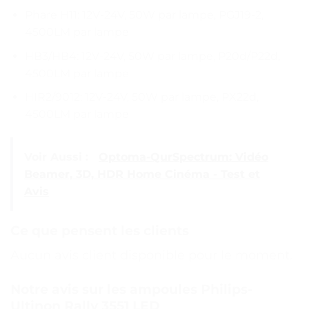
Phare H11: 12V-24V, 50W par lampe, PGJ19-2,
4500LM par lampe
HB3/HB4: 12V-24V, 50W par lampe, P20d/P22d,
4500LM par lampe
HIR2/9012: 12V-24V, 50W par lampe, PX22d,
4500LM par lampe
Voir Aussi :
Optoma-QurSpectrum: Vidéo
Beamer, 3D, HDR Home Cinéma - Test et
Avis
Ce que pensent les clients
Aucun avis client disponible pour le moment.
Notre avis sur les ampoules Philips-
Ultinon Rally 3551 LED