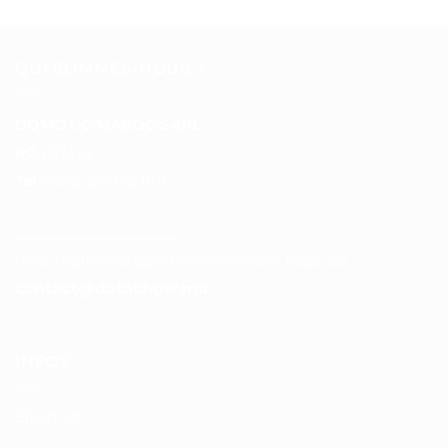
QUI SOMMES-NOUS ?
DOMOTIC MAROC SARL
RC :
97453
Tél :
+212 537 612 801
__________________
Pour toutes vos questions contacter nous sur :
contact@datashow.ma
INFOS
Sitemap