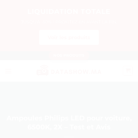
LIQUIDATION TOTALE
JUSQU'À -50% ! PROFITEZ-EN AVANT LA FIN.
Voir les produits
Passer
NOS PRODUITS
au
contenu
Ampoules Philips LED pour voiture,
6500K, 2X – Test et Avis