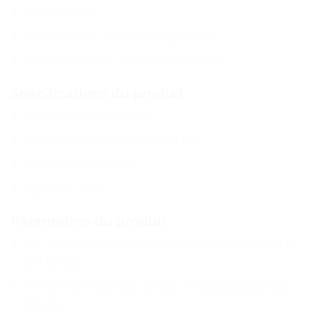
Qualité fiable
Performance automobile qui dure
Faites confiance à la marque Philips
Spécifications du produit
Nombre d’ampoules: 2
Gamme: Ultinon Rally 3551 LED
Condition: Nouveau
Garantie: 2 ans
Paramètres du produit
H4: 12V-24V, 50W par lampe, P43t, 4000/2600LM
par lampe
H7: 12V-24V, 50W par lampe, PX26d, 4500LM par
lampe