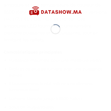
ampoule et une température de couleur de
6500 Kelvin. Elles sont disponibles en versions
H4, H7, H11, HB3, HB4 et HIInter. Ces
ampoules LED fournissent une lumière
blanche puissante et éblouissante, tout en
limitant les reflets.
Caractéristiques principales
Puissance maximale pour une meilleure vision
Profitez de plus de lumière avec une puissance
élevée
Eblouissement limité même à rendement
lumineux élevé
Lumière blanche jusqu’à 6500 Kelvin
Solution Plug-and-play