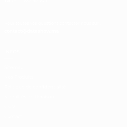
Tél :
+212 537 612 801
__________________
Pour toutes vos questions contacter nous sur :
contact@datashow.ma
INFOS
Sitemap
Nos Produits
Politique de confidentialité
Modalités de Livraison
C.G.V
Contact