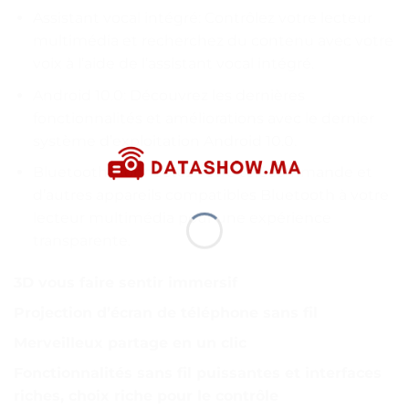
Assistant vocal intégré: Contrôlez votre lecteur
multimédia et recherchez du contenu avec votre
voix à l’aide de l’assistant vocal intégré.
Android 10.0: Découvrez les dernières
fonctionnalités et améliorations avec le dernier
système d’exploitation Android 10.0.
Bluetooth: Connectez votre télécommande et
d’autres appareils compatibles Bluetooth à votre
lecteur multimédia pour une expérience
transparente.
3D vous faire sentir immersif
Projection d’écran de téléphone sans fil
Merveilleux partage en un clic
Fonctionnalités sans fil puissantes et interfaces
riches, choix riche pour le contrôle