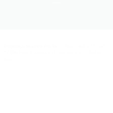
Projecteur Nexcam Pro 4K
>
« Boom-Boîtier Smart
TV Q96 MAX: Puissance et Polyvalence » – Test et
Avis