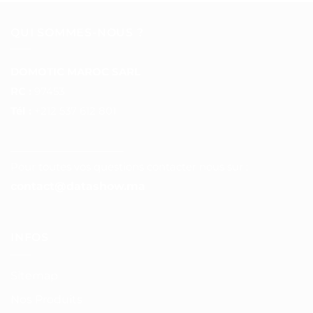
QUI SOMMES-NOUS ?
DOMOTIC MAROC SARL
RC :
97453
Tél :
+212 537 612 801
__________________
Pour toutes vos questions contacter nous sur :
contact@datashow.ma
INFOS
Sitemap
Nos Produits