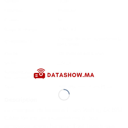
Modèle
DCB112
Matériau
Plastique
Couleur
Noir
Plage de charge
10.8V-18V
Compatible avec les batteries Li-
Compatibilité
ion Dewalt
Entrée
100-260V 50-60Hz 0.6A
Sortie
22V 2A
Température de
5 ℃ ~ 40 ℃
fonctionnement
Taille
150*110*60mm / 5.9*4.3*2.4in
Description
Le chargeur de batterie Li-ion Waitley DCB112
Eddie ion est un excellent choix pour
remplacer votre chargeur d’outil électrique