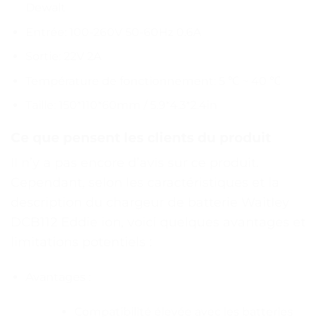
Dewalt
Entrée: 100-260V 50-60Hz 0.6A
Sortie: 22V 2A
Température de fonctionnement: 5 ℃ ~ 40 ℃
Taille: 150*110*60mm / 5.9*4.3*2.4in
Ce que pensent les clients du produit
Il n’y a pas encore d’avis sur ce produit.
Cependant, selon les caractéristiques et la
description du chargeur de batterie Waitley
DCB112 Eddie ion, voici quelques avantages et
limitations potentiels :
Avantages :
Compatibilité élevée avec les batteries