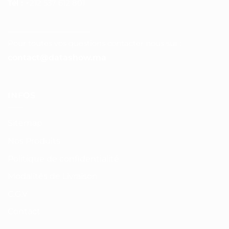
Tél :
+212 537 612 801
__________________
Pour toutes vos questions contacter nous sur :
contact@datashow.ma
INFOS
Sitemap
Nos Produits
Politique de confidentialité
Modalités de Livraison
C.G.V
Contact