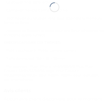
– Le dossier final dans le trépied.
– Connexion flexible Connexion active.
– 360° flexion ou rotation libre, peut atteindre la meilleure
forme de force.
– Anneaux de fixation et pieds pour une forte adhérence sur
n’importe quelle surface.
SPÉCIFICATIONS DU TRÉPIED
– Petit s’applique à : Petite caméra, caméra
– Taille du trépied : 165 × 35 × 35mm
– Par exemple : Pour iPhone 4/4S/5/5S/6/6 Plus, Pour
GALAXY S3/S4/S5/S6/S6 edge, pour GALAXY
Note2/Note3/Note4, pour Xiaomi Redmi, pour la plupart
des smartphones
Avis clients
Aucun avis client disponible pour le moment.