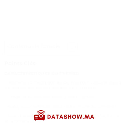
Contenu de l'article
Points Clés
CARACTÉRISTIQUES DU TRÉPIED
– Renforcer la conception de sécurité pour s’assurer que la
caméra est fermement montée sur un trépied.
– Simple et facile à connecter à votre caméra.
– Appuyez sur le bouton pour retirer le clip de connexion.
– Avec une pièce de monnaie sera connecté à la vis du clip
et la caméra serrée.