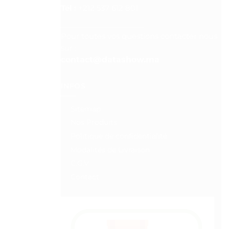
Tél :
+212 537 612 801
__________________
Pour toutes vos questions contacter nous
sur :
contact@datashow.ma
INFOS
Sitemap
Nos Produits
Politique de confidentialité
Modalités de Livraison
C.G.V
Contact