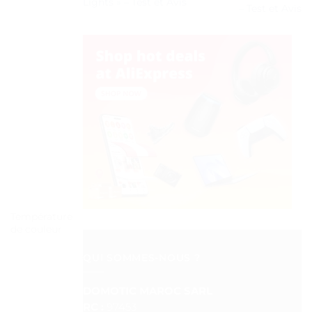
Lights » – Test et Avis
– Test et Avis
Température
de couleur
QUI SOMMES-NOUS ?
DOMOTIC MAROC SARL
RC :
97453