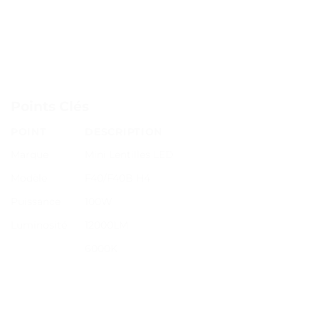
Points Clés
POINT
DESCRIPTION
Marque
Mini Lentilles LED
Modèle
F40/F40B H4
Puissance
100W
Luminosité
12000LM
6000K