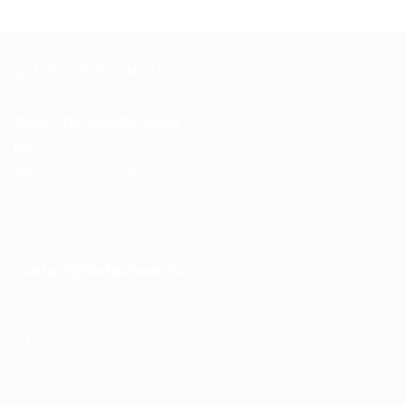
QUI SOMMES-NOUS ?
DOMOTIC MAROC SARL
RC :
97453
Tél :
+212 537 612 801
__________________
Pour toutes vos questions contacter nous sur :
contact@datashow.ma
INFOS
Sitemap