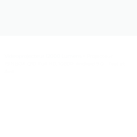
Videoprojecteur 12000 Lumens
>
Projecteur
ISINBOX Q10: Full HD, 1080P, Android 9.0 – Test et
Avis