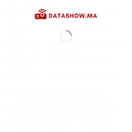
Résolution native
Ne peut pas être expédié vers
de 1080P
certains codes postaux en Espagne
Système
Meilleure performance dans des
d’exploitation
environnements sombres
Android 9.0
Connectivité WiFi
Supporte la correction trapézoïdale à
2.4 GHz + 5 GHz
quatre points
Qualité d’image
Visionnement sur grand écran
haute définition
Audio de niveau
Prend en charge la mise en miroir et
HiFi
la diffusion d’écran sans fil
Que pensent les clients du produit
Il n’y a pas encore d’avis pour ce produit.
Toutefois, d’après sa description, il offre une
résolution native de 1080P, un système
d’exploitation Android 9.0, une connectivité