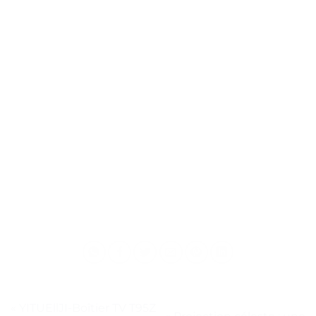
« YITUEllJI-Boîtier TV T95Z