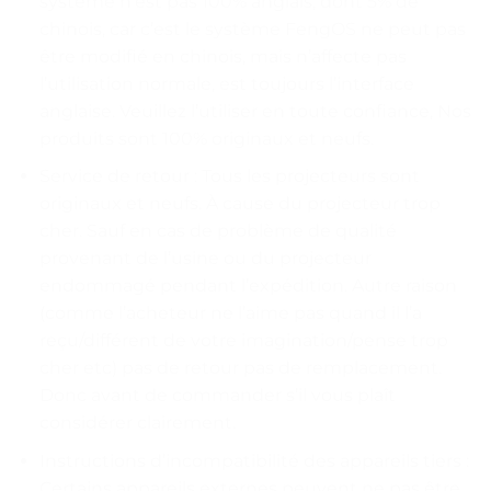
système n’est pas 100% anglais, dont 5% de
chinois, car c’est le système FengOS ne peut pas
être modifié en chinois, mais n’affecte pas
l’utilisation normale, est toujours l’interface
anglaise. Veuillez l’utiliser en toute confiance, Nos
produits sont 100% originaux et neufs.
Service de retour : Tous les projecteurs sont
originaux et neufs. À cause du projecteur trop
cher. Sauf en cas de problème de qualité
provenant de l’usine ou du projecteur
endommagé pendant l’expédition. Autre raison
(comme l’acheteur ne l’aime pas quand il l’a
reçu/différent de votre imagination/pense trop
cher etc) pas de retour pas de remplacement.
Donc avant de commander s’il vous plaît
considérer clairement.
Instructions d’incompatibilité des appareils tiers :
Certains appareils externes peuvent ne pas être