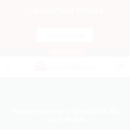
LIQUIDATION TOTALE
JUSQU'À -50% ! PROFITEZ-EN AVANT LA FIN.
Voir les produits
Passer
NOS PRODUITS
au
contenu
« Projecteur laser triple C1S 4K 3D »
– Test et Avis