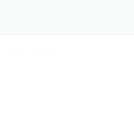
Projecteur Plafond Lit
>
« Veilleuse budget-étoile:
immersion totale dans l’espace » – Test et Avis