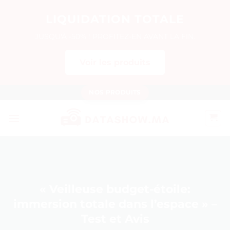
LIQUIDATION TOTALE
JUSQU'À -50% ! PROFITEZ-EN AVANT LA FIN.
Voir les produits
Passer
NOS PRODUITS
au
contenu
« Veilleuse budget-étoile:
immersion totale dans l’espace » –
Test et Avis