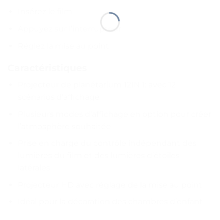
Insérez le film
Appuyez sur l’interrupteur
Réglez la mise au point
Caractéristiques
Projecteur de planétarium 12IN 1: avec 12
scénarios d’affichage
Plusieurs modes d’affichage en option pour créer
l’atmosphère souhaitée
Prise en charge du contrôle indépendant des
lumières du film et des lumières d’étoiles
latérales
Projecteur HD avec réglage de la mise au point
Idéal pour la décoration des chambres d’enfant