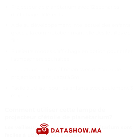
Projecteur de planétarium avec 12 scénarios
d’affichage différents
Aide au développement intellectuel des enfants
grâce à la commutation manuelle des feuilles de
film
Plusieurs modes d’affichage en option pour créer
l’atmosphère souhaitée
Projecteur haute définition avec distance de
projection allant jusqu’à 5m
Facile à utiliser pour les enfants avec seulement 3
étapes
Comment utiliser cette lampe de
projecteur d’étoile de planétarium?
Les veilleuses du projecteur de planétarium sont
faciles à utiliser avec 3 étapes: