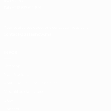
RC :
97453
Tél :
+212 537 612 801
__________________
Pour toutes vos questions contacter nous sur :
contact@datashow.ma
INFOS
Sitemap
Nos Produits
Politique de confidentialité
Modalités de Livraison
C.G.V
Contact