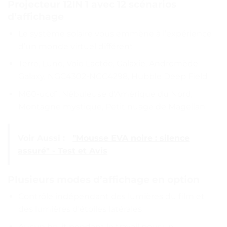
Projecteur 12IN 1 avec 12 scénarios
d’affichage
Le système solaire vous emmène à l’expérience
d’un monde virtuel différent
Terre, Lune, Voie Lactée, Galaxie, Andromède
Galaxy, NGC4302-NGC4298, Hubble Deep Field
M60-ucd1, Nébuleuse d’Amérique du Nord,
Montagne mystique, Petit nuage de Magellan
Voir Aussi :
"Mousse EVA noire : silence
assuré" - Test et Avis
Plusieurs modes d’affichage en option
Contrôle indépendant des lumières du film et
des lumières d’étoiles latérales
Aucun bruit pendant le travail pour un