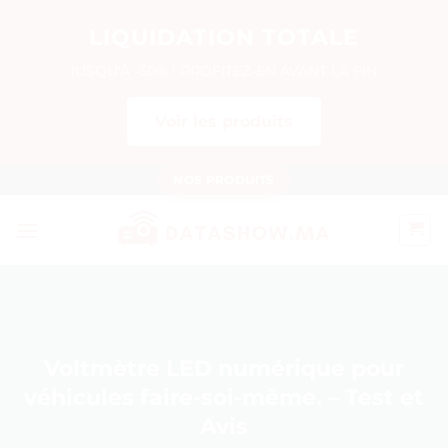
LIQUIDATION TOTALE
JUSQU'À -50% ! PROFITEZ-EN AVANT LA FIN.
Voir les produits
Passer
NOS PRODUITS
au
contenu
Voltmètre LED numérique pour
véhicules faire-soi-même. – Test et
Avis