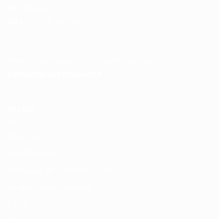
RC :
97453
Tél :
+212 537 612 801
__________________
Pour toutes vos questions contacter nous sur :
contact@datashow.ma
INFOS
Sitemap
Nos Produits
Politique de confidentialité
Modalités de Livraison
C.G.V