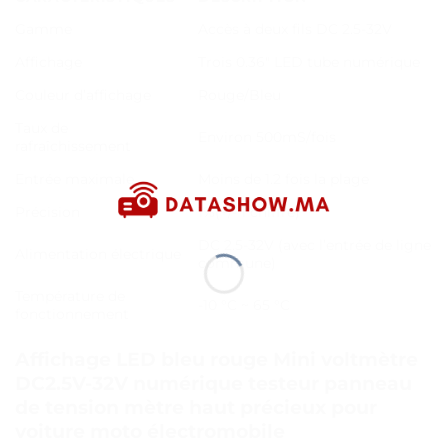
Gamme
Accès à deux fils DC 2.5-32V
Affichage
Trois 0.36″ LED tube numérique
Couleur d’affichage
Rouge/Bleu
Taux de
Environ 500mS/fois
rafraîchissement
Entrée maximale
Moins de 1.2 fois la plage
Précision
1%(+/- 1 chiffre)
DC 2.5-32V (avec l’entrée de ligne
Alimentation électrique
commune)
Température de
-10 °C ~ 65 °C
fonctionnement
Affichage LED bleu rouge Mini voltmètre
DC2.5V-32V numérique testeur panneau
de tension mètre haut précieux pour
voiture moto électromobile